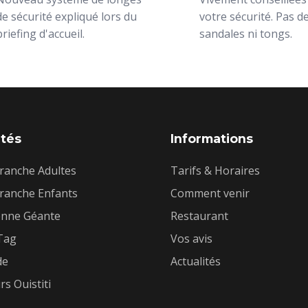
de sécurité expliqué lors du
votre sécurité. Pas d
briefing d'accueil.
sandales ni tongs.
ités
Informations
ranche Adultes
Tarifs & Horaires
ranche Enfants
Comment venir
enne Géante
Restaurant
Tag
Vos avis
de
Actualités
s Ouistiti