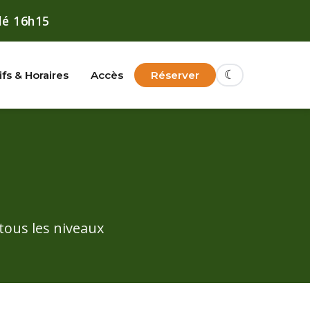
lé 16h15
☾
ifs & Horaires
Accès
Réserver
 tous les niveaux