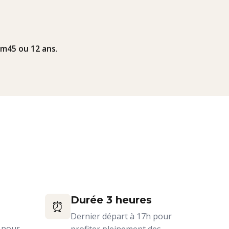
m45 ou 12 ans
.
Durée 3 heures
⏰
Dernier départ à 17h pour
 pour
profiter pleinement des